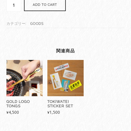
NEON
ADD TO CART
YAKINIKU
HAT
個
カテゴリー:
GOODS
関連商品
GOLD LOGO
TOKIWATEI
TONGS
STICKER SET
4,500
1,500
¥
¥