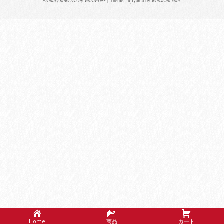
Proudly powered by WordPress
|
Theme: fujiyama by
wooseum.com
.
Home
商品
カート